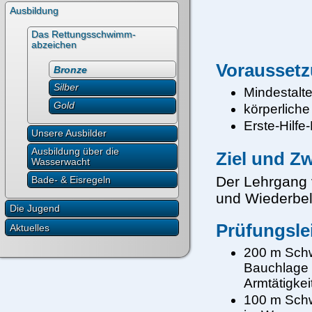
Ausbildung
Das Rettungsschwimm­
abzeichen
Vorausset
Bronze
Silber
Mindestalte
Gold
körperliche
Erste-Hilfe
Unsere Ausbilder
Ausbildung über die
Ziel und Z
Wasserwacht
Der Lehrgang v
Bade- & Eisregeln
und Wiederbel
Die Jugend
Prüfungsle
Aktuelles
200 m Schw
Bauchlage 
Armtätigkei
100 m Schw