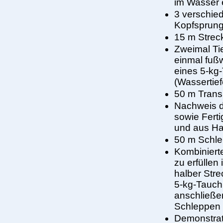
im Wasser 
3 verschie
Kopfsprung
15 m Strec
Zweimal Ti
einmal fuß
eines 5-kg
(Wassertie
50 m Tran
Nachweis 
sowie Fert
und aus Hal
50 m Schlep
Kombiniert
zu erfüllen
halber Str
5-kg-Tauch
anschließe
Schleppen 
Demonstrat